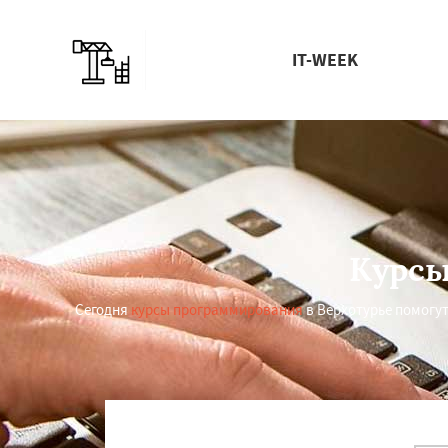
IT-WEEK
Курсы
Сегодня
курсы программирования
в Верхотурье помогу