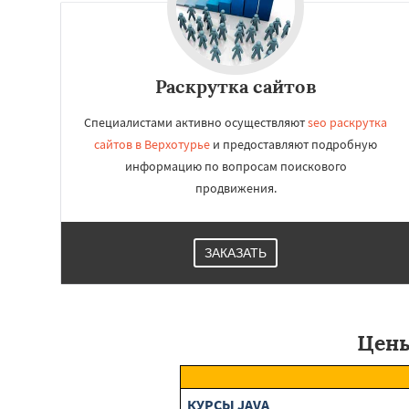
Первоуральск
П
Североуральск
С
Сухой Лог
Сысер
Туринск
Раскрутка сайтов
Специалистами активно осуществляют
seo раскрутка
сайтов в Верхотурье
и предоставляют подробную
информацию по вопросам поискового
продвижения.
ЗАКАЗАТЬ
Цены
КУРСЫ JAVA