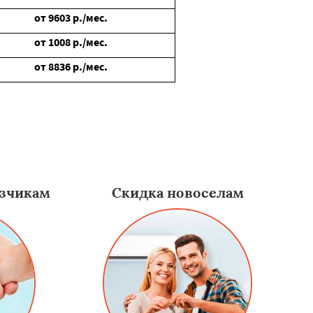
от
9603
р./мес.
от
1008
р./мес.
от
8836
р./мес.
зчикам
Скидка новоселам