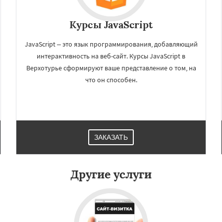
Курсы JavaScript
JavaScript – это язык программирования, добавляющий
интерактивность на веб-сайт. Курсы JavaScript в
Верхотурье сформируют ваше представление о том, на
что он способен.
×
×
м по
УЗНАТЬ ПОДРОБНЕЕ
нам
ЗАКАЗАТЬ
рск
Заречный
Ивдель
Уральский
Камышлов
нар
Кировград
Другие услуги
Красноуральск
ушва
Лесной
ьянск
Нижние Серги
Даю согласие на обработку персональных данных
ижняя Салда
вая Ляля
Новоуральск