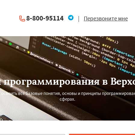
8-800-95114
|
Перезвоните мне
 программирования в Верх
т освоить все базовые понятия, основы и принципы программирова
сферах.