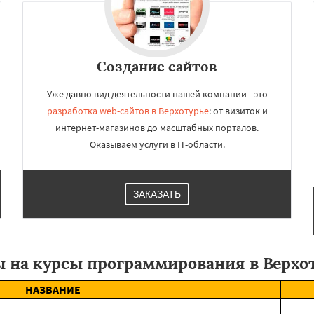
олевской
Ревда
Реж
еров
Среднеуральск
ть
Тавда
Талица
Создание сайтов
Уже давно вид деятельности нашей компании - это
разработка web-сайтов в Верхотурье
: от визиток и
интернет-магазинов до масштабных порталов.
Оказываем услуги в IT-области.
ЗАКАЗАТЬ
 на курсы программирования в Верхо
НАЗВАНИЕ