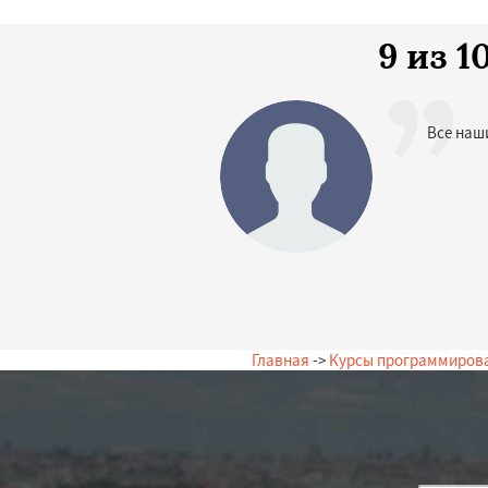
9 из 
Все наш
Главная
->
Курсы программиров