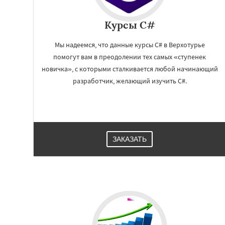
Курсы C#
Мы надеемся, что данные курсы C# в Верхотурье
помогут вам в преодолении тех самых «ступенек
новичка», с которыми сталкивается любой начинающий
разработчик, желающий изучить C#.
Работае
регио
ЗАКАЗАТЬ
Волчанск
Дегтя
Ирбит
Каменск-
Карпинск
Качка
Краснотурьинск
Красноуфимск
К
Михайловск
Нев
Нижний Тагил
Н
Нижняя Тура
Но