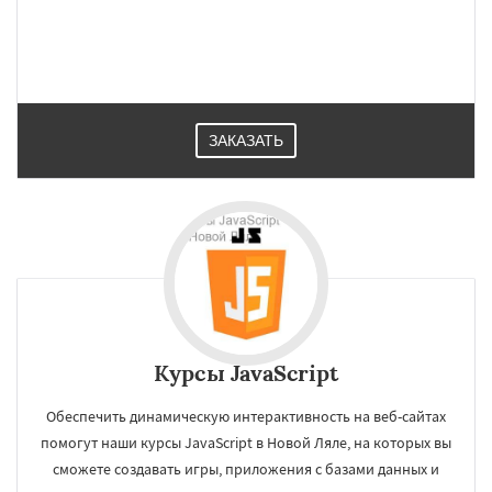
ЗАКАЗАТЬ
×
×
Курсы JavaScript
Работаем по
УЗНАТЬ ПОДРОБНЕЕ
регионам
Обеспечить динамическую интерактивность на веб-сайтах
помогут наши курсы JavaScript в Новой Ляле, на которых вы
сможете создавать игры, приложения с базами данных и
Новоуральск
Первоуральск
Полевской