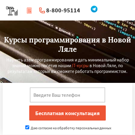
8-800-95114
|
Перезвоните мне
Курсы программирования в Новой
Ляле
Научить азам программирования и дать минимальный набор
знаний можно посетив нашии
IT-кусры
в Новой Ляле, по
результатам которых вы сможете работать программистом.
Даю согласие на обработку персональных данных