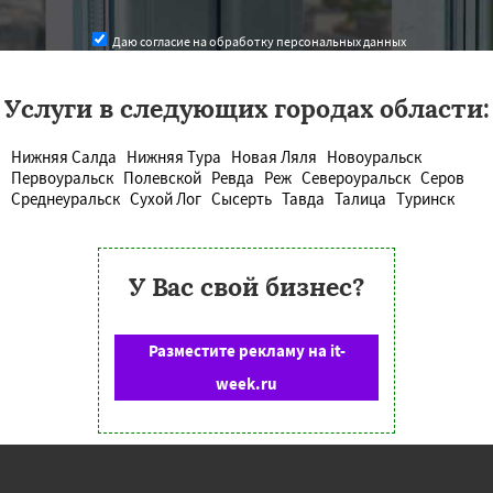
Даю согласие на обработку персональных данных
Услуги в следующих городах области:
Нижняя Салда
Нижняя Тура
Новая Ляля
Новоуральск
Первоуральск
Полевской
Ревда
Реж
Североуральск
Серов
Среднеуральск
Сухой Лог
Сысерть
Тавда
Талица
Туринск
У Вас свой бизнес?
Разместите рекламу на it-
week.ru