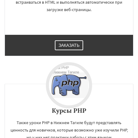
встраиваться в HTML и выполняться автоматически при
загрузке веб-страницы.
ЗАКАЗАТЬ
×
×
Курсы PHP
Работаем по
УЗНАТЬ ПОДРОБНЕЕ
регионам
Также уроки РНР в Нижнем Тагиле будут представлять
ценность для новичков, которые возможно уже изучили PHP,
но у них нет практики работы с этим языком