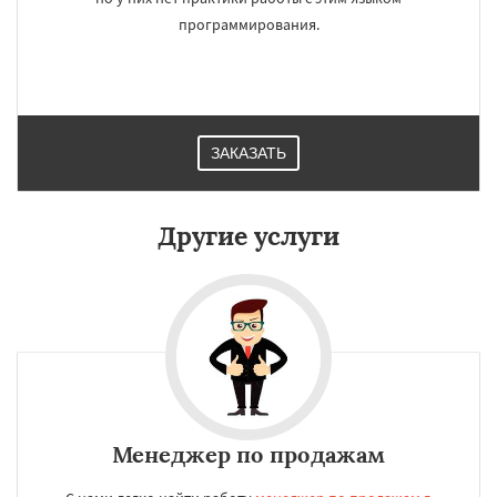
Нижняя Салда
Нижняя Тура
Новая Ляля
Новоуральск
Первоуральск
Полевской
программирования.
Ревда
Реж
Североуральск
Серов
Среднеуральск
Сухой Лог
Сысерть
Тавда
Талица
Туринск
Даю согласие на обработку персональных данных
ЗАКАЗАТЬ
Другие услуги
Менеджер по продажам