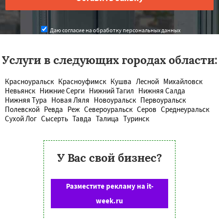
Даю согласие на обработку персональных данных
Услуги в следующих городах области:
Красноуральск
Красноуфимск
Кушва
Лесной
Михайловск
Невьянск
Нижние Серги
Нижний Тагил
Нижняя Салда
Нижняя Тура
Новая Ляля
Новоуральск
Первоуральск
Полевской
Ревда
Реж
Североуральск
Серов
Среднеуральск
Сухой Лог
Сысерть
Тавда
Талица
Туринск
У Вас свой бизнес?
Разместите рекламу на it-
week.ru