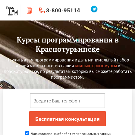
8-800-95114
|
Перезвоните мне
Курсы программирования в
Краснотурьинске
Научить азам программирования и дать минимальный набор
знаний можно посетив нашии
компьютерные курсы
в
Краснотурьинске, по результатам которых вы сможете работать
программистом.
Даю согласие на обработку персональных данных