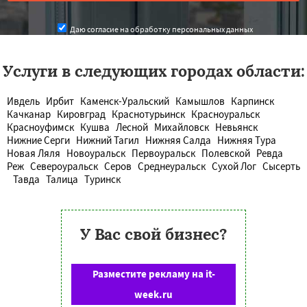
Даю согласие на обработку персональных данных
Услуги в следующих городах области:
Ивдель
Ирбит
Каменск-Уральский
Камышлов
Карпинск
Качканар
Кировград
Краснотурьинск
Красноуральск
Красноуфимск
Кушва
Лесной
Михайловск
Невьянск
Нижние Серги
Нижний Тагил
Нижняя Салда
Нижняя Тура
Новая Ляля
Новоуральск
Первоуральск
Полевской
Ревда
Реж
Североуральск
Серов
Среднеуральск
Сухой Лог
Сысерть
Тавда
Талица
Туринск
У Вас свой бизнес?
Разместите рекламу на it-
week.ru