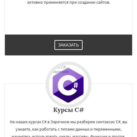
активно применяется при создании сайтов.
ЗАКАЗАТЬ
Курсы C#
×
×
Работаем по
УЗНАТЬ ПОДРОБНЕЕ
На наших курсах C# в Заречном мы разберем синтаксис C#, вы
регионам
узнаете, как работать с типами данных и переменными,
научитесь использовать циклы, массивы, функции и другое.