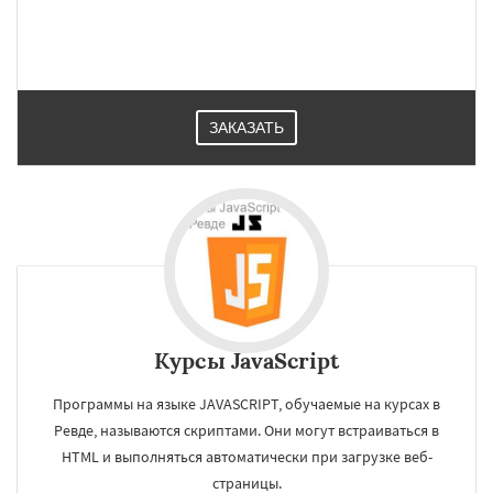
ЗАКАЗАТЬ
×
×
Работаем по
УЗНАТЬ ПОДРОБНЕЕ
Курсы JavaScript
регионам
Программы на языке JAVASCRIPT, обучаемые на курсах в
Ревде, называются скриптами. Они могут встраиваться в
Реж
Североуральск
Серов
HTML и выполняться автоматически при загрузке веб-
Среднеуральск
Сухой Лог
Сысерть
страницы.