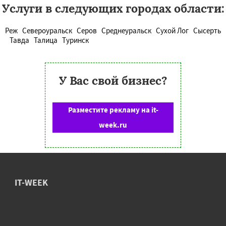
Услуги в следующих городах области:
Реж
Североуральск
Серов
Среднеуральск
Сухой Лог
Сысерть
Тавда
Талица
Туринск
У Вас свой бизнес?
Разместите рекламу на it-
week.ru
IT-WEEK