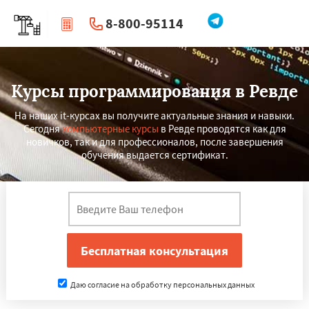
8-800-95114
|
Перезвоните мне
Курсы программирования в Ревде
На наших it-курсах вы получите актуальные знания и навыки.
Сегодня
компьютерные курсы
в Ревде проводятся как для
новичков, так и для профессионалов, после завершения
обучения выдается сертификат.
Даю согласие на обработку персональных данных