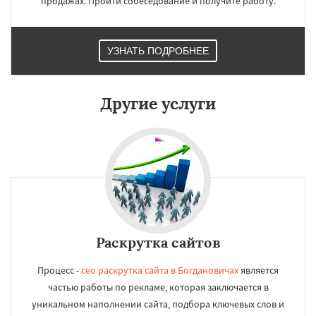
продажах. Пройти собеседование и получите работу.
Карпинск
Качканар
Кировград
Даю согласие на обработку персональных данных
Краснотурьинск
Красноуральск
Красноуфимск
Кушва
Лесной
Михайловск
Невьянск
Нижние Серги
УЗНАТЬ ПОДРОБНЕЕ
Нижний Тагил
Нижняя Салда
Нижняя Тура
Новая Ляля
Новоуральск
Первоуральск
Полевской
Ревда
Реж
Другие услуги
Североуральск
Серов
Среднеуральск
Сухой Лог
Сысерть
Тавда
Талица
Туринск
Раскрутка сайтов
Процесс -
сео раскрутка сайта в Богдановичах
является
частью работы по рекламе, которая заключается в
уникальном наполнении сайта, подбора ключевых слов и