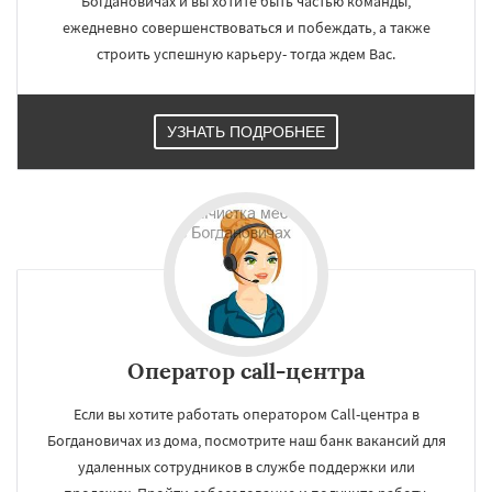
Богдановичах и вы хотите быть частью команды,
ежедневно совершенствоваться и побеждать, а также
строить успешную карьеру- тогда ждем Вас.
УЗНАТЬ ПОДРОБНЕЕ
×
×
Работаем по
УЗНАТЬ ПОДРОБНЕЕ
регионам
Оператор call-центра
Верхний Тагил
Верхняя Пышма
Если вы хотите работать оператором Call-центра в
Верхняя Салда
Верхняя Тура
Богдановичах из дома, посмотрите наш банк вакансий для
Верхотурье
Волчанск
Дегтярск
Заречный
Ивдель
Ирбит
удаленных сотрудников в службе поддержки или
Каменск-Уральский
Камышлов