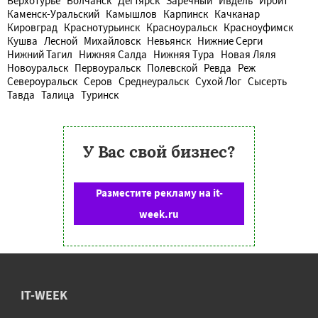
Верхотурье
Волчанск
Дегтярск
Заречный
Ивдель
Ирбит
Каменск-Уральский
Камышлов
Карпинск
Качканар
Кировград
Краснотурьинск
Красноуральск
Красноуфимск
Кушва
Лесной
Михайловск
Невьянск
Нижние Серги
Нижний Тагил
Нижняя Салда
Нижняя Тура
Новая Ляля
Новоуральск
Первоуральск
Полевской
Ревда
Реж
Североуральск
Серов
Среднеуральск
Сухой Лог
Сысерть
Тавда
Талица
Туринск
У Вас свой бизнес?
Разместите рекламу на it-
week.ru
IT-WEEK