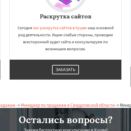
Раскрутка сайтов
Сегодня
seo раскрутка сайтов в Кушве
наш основной
род деятельности. Ищем слабые стороны, проводим
всесторонний аудит сайта и консультируем по
возникшим вопросам.
ЗАКАЗАТЬ
родажам
->
Менеджер по продажам в Свердловской области
-> Мене
Остались вопросы?
Закажи бесплатную консультацию в Кушве!