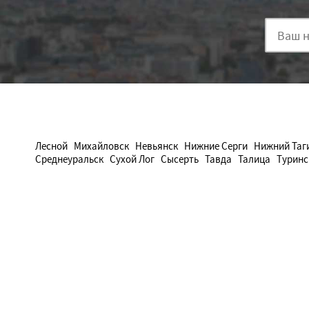
Лесной
Михайловск
Невьянск
Нижние Серги
Нижний Таг
Среднеуральск
Сухой Лог
Сысерть
Тавда
Талица
Туринс