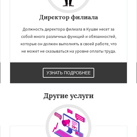
×
×
м по
УЗНАТЬ ПОДРОБНЕЕ
Директор филиала
нам
Должность директора филиала в Кушве несет за
собой много различных функций и обязанностей,
вск
Невьянск
ижний Тагил
которые он должен выполнять в своей работе, что
ижняя Тура
Новая Ляля
не может не сказываться на уровне оплаты труда.
рвоуральск
Полевской
роуральск
Серов
ухой Лог
Сысерть
Тавда
Даю согласие на обработку персональных данных
к
УЗНАТЬ ПОДРОБНЕЕ
Другие услуги