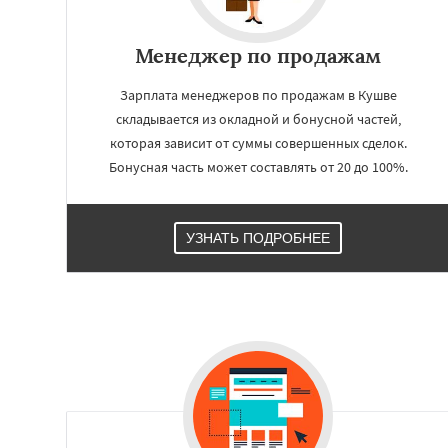
Работае
Менеджер по продажам
регио
Зарплата менеджеров по продажам в Кушве
складывается из окладной и бонусной частей,
Лесной
Михайло
Нижние Серги
Н
которая зависит от суммы совершенных сделок.
Нижняя Салда
Н
Бонусная часть может составлять от 20 до 100%.
Новоуральск
Пе
Ревда
Реж
Севе
Среднеуральск
С
Талица
Туринс
УЗНАТЬ ПОДРОБНЕЕ