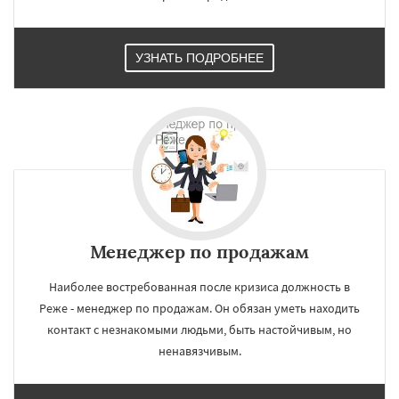
УЗНАТЬ ПОДРОБНЕЕ
×
×
Работаем по
УЗНАТЬ ПОДРОБНЕЕ
регионам
Менеджер по продажам
Североуральск
Серов
Среднеуральск
Сухой Лог
Сысерть
Тавда
Талица
Наиболее востребованная после кризиса должность в
Туринск
Реже - менеджер по продажам. Он обязан уметь находить
контакт с незнакомыми людьми, быть настойчивым, но
Даю согласие на обработку персональных данных
ненавязчивым.