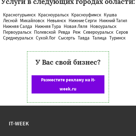
Услуги в следующих городах области:
Краснотурьинск
Красноуральск
Красноуфимск
Кушва
Лесной
Михайловск
Невьянск
Нижние Серги
Нижний Тагил
Нижняя Салда
Нижняя Тура
Новая Ляля
Новоуральск
Первоуральск
Полевской
Ревда
Реж
Североуральск
Серов
Среднеуральск
Сухой Лог
Сысерть
Тавда
Талица
Туринск
У Вас свой бизнес?
Разместите рекламу на it-
week.ru
IT-WEEK