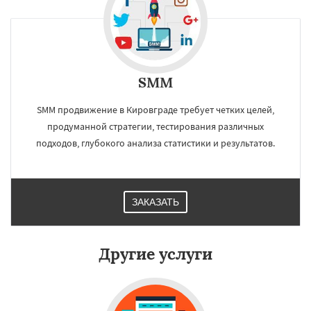
Работаем по
регионам
Краснотурьинск
Красноуральск
Красноуфимск
Кушва
Лесной
SMM
Михайловск
Невьянск
Нижние Серги
Даю согласие на обработку персональных данных
Нижний Тагил
Нижняя Салда
SMM продвижение в Кировграде требует четких целей,
Нижняя Тура
Новая Ляля
Новоуральск
продуманной стратегии, тестирования различных
Первоуральск
Полевской
Ревда
Реж
подходов, глубокого анализа статистики и результатов.
Североуральск
Серов
Среднеуральск
Сухой Лог
Сысерть
Тавда
Талица
Туринск
ЗАКАЗАТЬ
Другие услуги